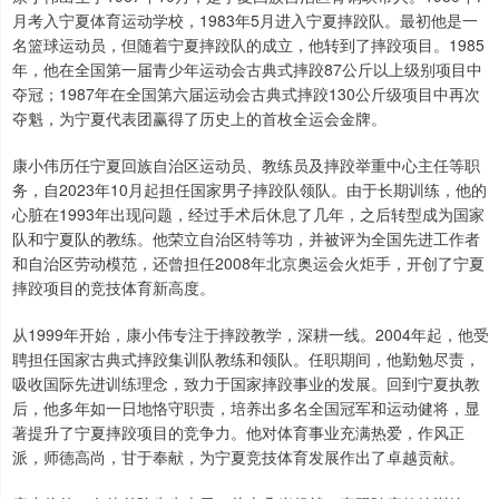
月考入宁夏体育运动学校，1983年5月进入宁夏摔跤队。最初他是一
名篮球运动员，但随着宁夏摔跤队的成立，他转到了摔跤项目。1985
年，他在全国第一届青少年运动会古典式摔跤87公斤以上级别项目中
夺冠；1987年在全国第六届运动会古典式摔跤130公斤级项目中再次
夺魁，为宁夏代表团赢得了历史上的首枚全运会金牌。
康小伟历任宁夏回族自治区运动员、教练员及摔跤举重中心主任等职
务，自2023年10月起担任国家男子摔跤队领队。由于长期训练，他的
心脏在1993年出现问题，经过手术后休息了几年，之后转型成为国家
队和宁夏队的教练。他荣立自治区特等功，并被评为全国先进工作者
和自治区劳动模范，还曾担任2008年北京奥运会火炬手，开创了宁夏
摔跤项目的竞技体育新高度。
从1999年开始，康小伟专注于摔跤教学，深耕一线。2004年起，他受
聘担任国家古典式摔跤集训队教练和领队。任职期间，他勤勉尽责，
吸收国际先进训练理念，致力于国家摔跤事业的发展。回到宁夏执教
后，他多年如一日地恪守职责，培养出多名全国冠军和运动健将，显
著提升了宁夏摔跤项目的竞争力。他对体育事业充满热爱，作风正
派，师德高尚，甘于奉献，为宁夏竞技体育发展作出了卓越贡献。