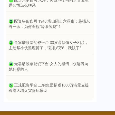
通公司怎么联系
​配资头条官网 1948 塔山阻击六昼夜：最强东
2
野一纵，为何全程“冷眼旁观”？
​最靠谱股票配资平台 33岁高颜值女子相亲，
3
主动帮小伙整理裤子，“彩礼8万8，我认了”
​最靠谱股票配资平台 女人的感情，永远流向
4
她仰视的人
​正规配资平台 上实集团捐赠1000万港元支援
5
香港大埔火灾善后救助