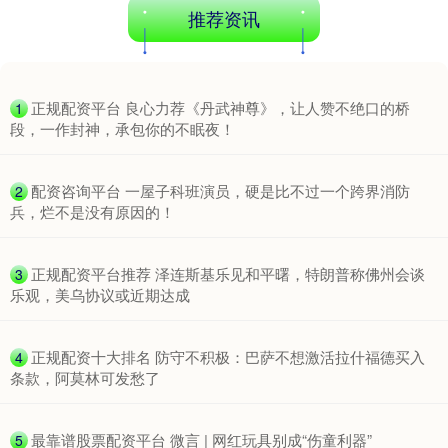
深证成指
14110.12
-34.08
-0.24%
推荐资讯
​正规配资平台 良心力荐《丹武神尊》，让人赞不绝口的桥
1
段，一作封神，承包你的不眠夜！
​配资咨询平台 一屋子科班演员，硬是比不过一个跨界消防
2
沪深300
4651.31
-6.85
-0.15%
兵，烂不是没有原因的！
​正规配资平台推荐 泽连斯基乐见和平曙，特朗普称佛州会谈
3
乐观，美乌协议或近期达成
​正规配资十大排名 防守不积极：巴萨不想激活拉什福德买入
4
条款，阿莫林可发愁了
北证50
1122.88
+3.42
+0.30%
​最靠谱股票配资平台 微言 | 网红玩具别成“伤童利器”
5