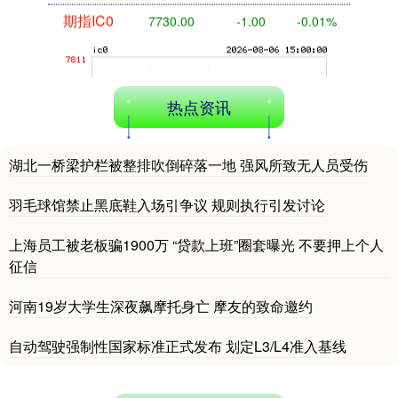
期指IC0
7730.00
-1.00
-0.01%
热点资讯
湖北一桥梁护栏被整排吹倒碎落一地 强风所致无人员受伤
羽毛球馆禁止黑底鞋入场引争议 规则执行引发讨论
上证综指
3900.35
+21.92
+0.57%
上海员工被老板骗1900万 “贷款上班”圈套曝光 不要押上个人
征信
河南19岁大学生深夜飙摩托身亡 摩友的致命邀约
自动驾驶强制性国家标准正式发布 划定L3/L4准入基线