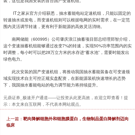
装，这也是我国安装的首台国产变速机组。
IT之家从官方介绍获悉，抽水蓄能电站定速机组，只能以固定的
转速抽水或发电，而变速机组则可以根据电网的实时需求，在一定范
围内灵活调节转速，更有利于新能源的高效灵活消纳。
南网储能（600995）公司肇庆浪江抽蓄项目部总经理郑智介绍，
深证成指
14110.12
-34.08
-0.24%
这个变速抽蓄机组能够通过改变7%的转速，实现50%功率范围内的实
时调整，每小时可以把28万立方米的水存进“蓄水池”，需要时能发出
绿色电力。
此次安装的国产变速机组，将推动我国抽水蓄能装备在可变速领
域实现技术自主可控正规实盘配资，在新能源装机快速增长的态势
下，我国抽水蓄能电站的电力调节能力将持续提升。
元鼎证券_极速开户通道——让投资从此更高效，欢迎立即查看！提
沪深300
示：本文来自互联网，不代表本网站观点。
4651.31
-6.85
-0.15%
上一篇：
靶向降解细胞外和细胞膜蛋白，生物制品蛋白降解剂迈向
临床