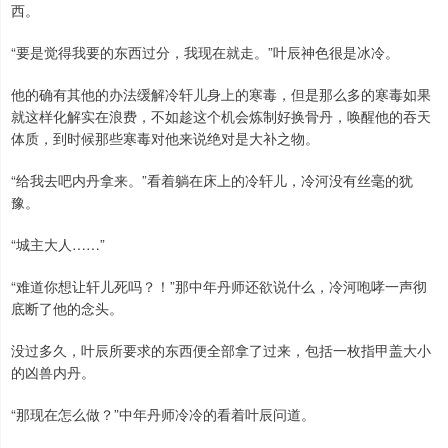
西。
“要是觉得我要的东西过分，我现在就走。”叶辰神色很是冰冷。
他的确有其他的办法缓解冷轩儿身上的寒毒，但是那么多的寒毒如果
就这样化解实在浪费，不如趁这个机会炼制好换骨丹，唤醒他的吞天
体质，到时候那些寒毒对他来说绝对是大补之物。
“给我去吧内丹拿来。”看着躺在床上的冷轩儿，冷河没有丝毫的犹
豫。
“城主大人……”
“难道你想让轩儿死吗？！”那中年丹师还欲说什么，冷河咆哮一声彻
底断了他的念头。
没过多久，叶辰所要求的东西便全部拿了过来，包括一枚指甲盖大小
的凶兽内丹。
“那现在怎么做？”中年丹师冷冷的看着叶辰问道。