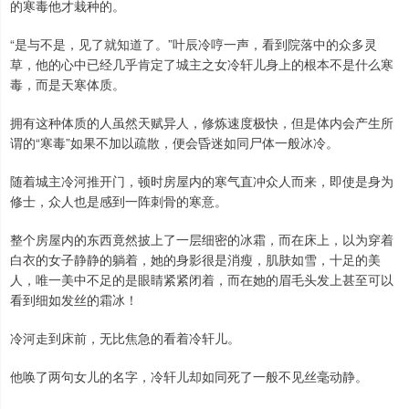
的寒毒他才栽种的。
“是与不是，见了就知道了。”叶辰冷哼一声，看到院落中的众多灵
草，他的心中已经几乎肯定了城主之女冷轩儿身上的根本不是什么寒
毒，而是天寒体质。
拥有这种体质的人虽然天赋异人，修炼速度极快，但是体内会产生所
谓的“寒毒”如果不加以疏散，便会昏迷如同尸体一般冰冷。
随着城主冷河推开门，顿时房屋内的寒气直冲众人而来，即使是身为
修士，众人也是感到一阵刺骨的寒意。
整个房屋内的东西竟然披上了一层细密的冰霜，而在床上，以为穿着
白衣的女子静静的躺着，她的身影很是消瘦，肌肤如雪，十足的美
人，唯一美中不足的是眼睛紧紧闭着，而在她的眉毛头发上甚至可以
看到细如发丝的霜冰！
冷河走到床前，无比焦急的看着冷轩儿。
他唤了两句女儿的名字，冷轩儿却如同死了一般不见丝毫动静。