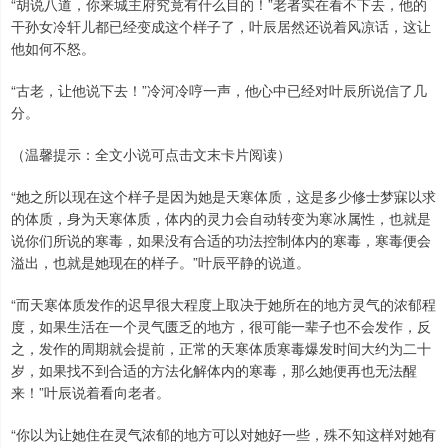
“胡说八道，你来城主府究竟有什么目的！”老者实在看不下去，他的
干孙女冷轩儿都已经变成这个样子了，叶辰居然还说着风凉话，这让
他如何不怒。
“古老，让他说下去！”冷河冷哼一声，他心中已经对叶辰所说信了几
分。
（温馨提示：全文小说可点击文末卡片阅读）
“她之所以现在这个样子是因为她是天寒体质，这是多少修士梦寐以求
的体质，身为天寒体质，体内的灵力会自动转变为寒冰属性，也就是
说你们所说的寒毒，如果没有合适的功法控制体内的寒毒，寒毒便会
溢出，也就是她现在的样子。”叶辰平静的说道。
“而天寒体质发作的迟早很大程度上取决于她所在的地方灵气的浓郁程
度，如果生活在一个灵气匮乏的地方，很可能一辈子也不会发作，反
之，发作的周期就会提前，正常的天寒体质寒毒爆发时间大约为二十
岁，如果找不到合适的方法化解体内的寒毒，那么她便再也无法醒
来！”叶辰说着看向老者。
“你以为让她住在灵气浓郁的地方可以对她好一些，殊不知这样对她有