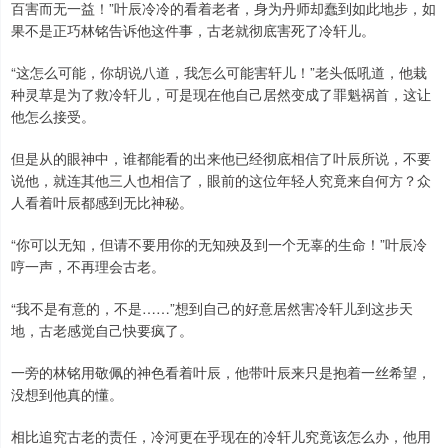
百害而无一益！”叶辰冷冷的看着老者，身为丹师却蠢到如此地步，如
果不是正巧林铭告诉他这件事，古老就彻底害死了冷轩儿。
“这怎么可能，你胡说八道，我怎么可能害轩儿！”老头低吼道，他栽
种灵草是为了救冷轩儿，可是现在他自己居然变成了罪魁祸首，这让
他怎么接受。
但是从的眼神中，谁都能看的出来他已经彻底相信了叶辰所说，不要
说他，就连其他三人也相信了，眼前的这位年轻人究竟来自何方？众
人看着叶辰都感到无比神秘。
“你可以无知，但请不要用你的无知殃及到一个无辜的生命！”叶辰冷
哼一声，不再理会古老。
“我不是有意的，不是……”想到自己的好意居然害冷轩儿到这步天
地，古老感觉自己快要疯了。
一旁的林铭用敬佩的神色看着叶辰，他带叶辰来只是抱着一丝希望，
没想到他真的懂。
相比追究古老的责任，冷河更在乎现在的冷轩儿究竟该怎么办，他用