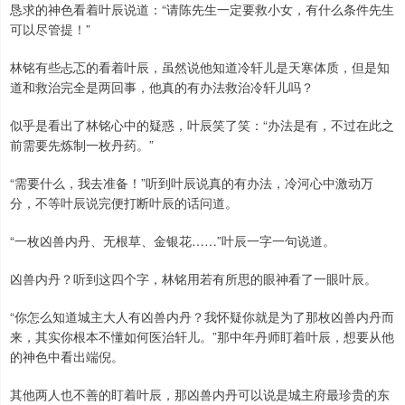
恳求的神色看着叶辰说道：“请陈先生一定要救小女，有什么条件先生
可以尽管提！”
林铭有些忐忑的看着叶辰，虽然说他知道冷轩儿是天寒体质，但是知
道和救治完全是两回事，他真的有办法救治冷轩儿吗？
似乎是看出了林铭心中的疑惑，叶辰笑了笑：“办法是有，不过在此之
前需要先炼制一枚丹药。”
“需要什么，我去准备！”听到叶辰说真的有办法，冷河心中激动万
分，不等叶辰说完便打断叶辰的话问道。
“一枚凶兽内丹、无根草、金银花……”叶辰一字一句说道。
凶兽内丹？听到这四个字，林铭用若有所思的眼神看了一眼叶辰。
“你怎么知道城主大人有凶兽内丹？我怀疑你就是为了那枚凶兽内丹而
来，其实你根本不懂如何医治轩儿。”那中年丹师盯着叶辰，想要从他
的神色中看出端倪。
其他两人也不善的盯着叶辰，那凶兽内丹可以说是城主府最珍贵的东