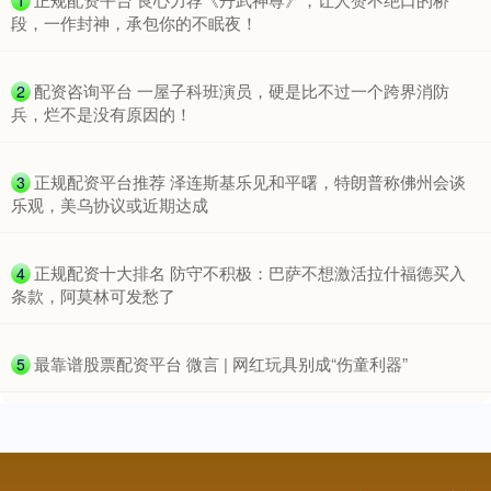
1
段，一作封神，承包你的不眠夜！
​配资咨询平台 一屋子科班演员，硬是比不过一个跨界消防
2
兵，烂不是没有原因的！
深证成指
14316.96
+5.95
+0.04%
​正规配资平台推荐 泽连斯基乐见和平曙，特朗普称佛州会谈
3
乐观，美乌协议或近期达成
​正规配资十大排名 防守不积极：巴萨不想激活拉什福德买入
4
条款，阿莫林可发愁了
​最靠谱股票配资平台 微言 | 网红玩具别成“伤童利器”
5
沪深300
4702.02
+7.59
+0.16%