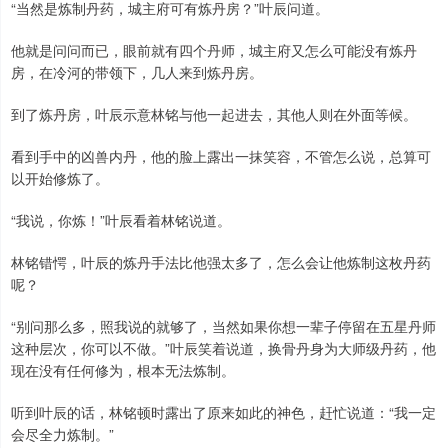
“当然是炼制丹药，城主府可有炼丹房？”叶辰问道。
他就是问问而已，眼前就有四个丹师，城主府又怎么可能没有炼丹
房，在冷河的带领下，几人来到炼丹房。
到了炼丹房，叶辰示意林铭与他一起进去，其他人则在外面等候。
看到手中的凶兽内丹，他的脸上露出一抹笑容，不管怎么说，总算可
以开始修炼了。
“我说，你炼！”叶辰看着林铭说道。
林铭错愕，叶辰的炼丹手法比他强太多了，怎么会让他炼制这枚丹药
呢？
“别问那么多，照我说的就够了，当然如果你想一辈子停留在五星丹师
这种层次，你可以不做。”叶辰笑着说道，换骨丹身为大师级丹药，他
现在没有任何修为，根本无法炼制。
听到叶辰的话，林铭顿时露出了原来如此的神色，赶忙说道：“我一定
会尽全力炼制。”