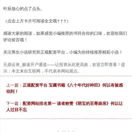
叶辰放心的点了点头。
（点击上方卡片可阅读全文哦↑↑↑）
上证综指
3966.59
+26.56
+0.67%
感谢大家的阅读，如果感觉小编推荐的书符合你的口味，欢迎给我们
评论留言哦！
关注男生小说研究所正规配资平台，小编为你持续推荐精彩小说！
元鼎证券_极速开户通道——让投资从此更高效，欢迎立即查看！提
示：本文来自互联网，不代表本网站观点。
上一篇：
正规配资平台 宝藏书籍《八十年代好种田》何以有被感
深证成指
14316.96
+5.95
+0.04%
动到！
下一篇：
配资网站排名第一 读者称赞《萌宝的至尊娘亲》何以让
人过目不忘