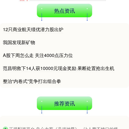
热点资讯
12只商业航天绩优潜力股出炉
我国发现新矿物
A股下周怎么走 关注4000点压力位
期指IC0
7881.40
+26.20
+0.33%
范昌明救下14人获10000元现金奖励 果断处置抢出生机
整治“内卷式”竞争打出组合拳
推荐资讯
上证综指
3966.59
+26.56
+0.67%
​正规配资平台 良心力荐《丹武神尊》，让人赞不绝口的桥