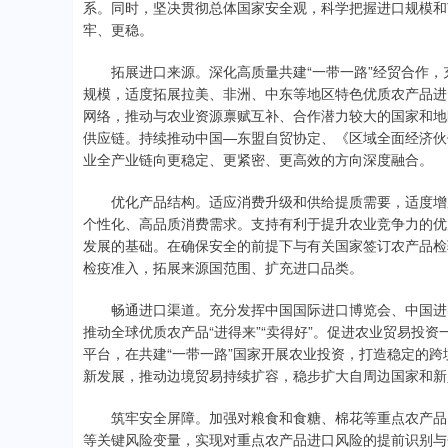
系。同时，坚决贯彻总体国家安全观，科学把握进口规模和
牢、更稳。
拓展进口来源。深化高质量共建“一带一路”经贸合作，
规模，适度拓展拉美、非洲、中东等地区特色优质农产品进
网络，推动与农业资源禀赋互补、合作潜力较大的国家和地
供应链。持续推动中国—东盟自贸协定、《区域全面经济伙
业全产业链向更稳定、更紧密、更高效的方向深度融合。
优化产品结构。适应消费升级和供给提质需要，适度增加
个性化、高品质消费需求。支持有利于提升农业竞争力的优
发展的基础。在确保安全的前提下与有关国家签订农产品检
检疫准入，拓展来源国范围、扩充进口品类。
畅通进口渠道。充分发挥中国国际进口博览会、中国进出
推动全球优质农产品“进得来”“卖得好”。促进农业贸易投
平台，在共建“一带一路”国家开展农业投资，打造稳定的
新发展，推动边境贸易持续扩容，稳步扩大自周边国家和新
筑牢安全屏障。加强对粮食和食糖、棉花等重点农产品国
等关键风险变量，实现对重点农产品进口风险的提前识别与