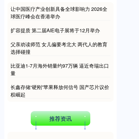
让中国医疗产业创新具备全球影响力 2026全
球医疗峰会在香港举办
扩容提质 第二届AIE电子展将于12月举办
父亲劝读师范 女儿偏要考北大 两代人的教育
选择碰撞
沪深300
4694.44
+43.13
+0.93%
比亚迪1-7月海外销量约97万辆 逼近奇瑞出口
量
长鑫存储“硬刚”苹果释放何信号 国产芯片议价
权崛起
推荐资讯
北证50
1134.24
+11.37
+1.01%