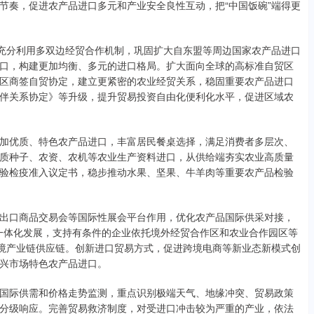
节奏，促进农产品进口多元和产业安全良性互动，把“中国饭碗”端得更
充分利用多双边经贸合作机制，巩固扩大自东盟等周边国家农产品进口
口，构建更加均衡、多元的进口格局。扩大面向全球的高标准自贸区
区商签自贸协定，建立更紧密的农业经贸关系，稳固重要农产品进口
伴关系协定》等升级，提升贸易投资自由化便利化水平，促进区域农
优质、特色农产品进口，丰富居民餐桌选择，满足消费者多层次、
质种子、农资、农机等农业生产资料进口，从供给端夯实农业高质量
验检疫准入议定书，稳步推动水果、坚果、牛羊肉等重要农产品检验
口商品交易会等国际性展会平台作用，优化农产品国际供采对接，
资一体化发展，支持有条件的企业依托境外经贸合作区和农业合作园区等
跨境产业链供应链。创新进口贸易方式，促进跨境电商等新业态新模式创
兴市场特色农产品进口。
际供需和价格走势监测，重点识别极端天气、地缘冲突、贸易政策
分级响应。完善贸易救济制度，对受进口冲击较为严重的产业，依法