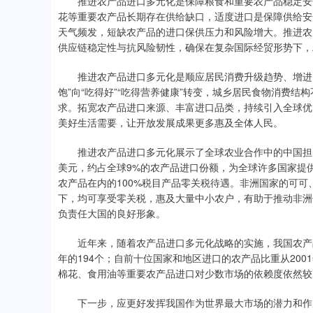
推进农产品进口多元化是保障粮食和重要农产品稳定安全
花等重要农产品长期存在供给缺口，适度进口是保障供给安
天气频发，短缺农产品的进口保供压力和风险增大。推进农
供应链稳定性与抗风险韧性，确保在复杂国际经贸形势下，
推进农产品进口多元化是顺应居民消费升级趋势、增进民
饱”向“吃得好”“吃得营养健康”转变，城乡居民食物消费
求。拓宽农产品进口来源、丰富进口品类，持续引入全球优
美好生活需要，让开放发展成果更多惠及全体人民。
推进农产品进口多元化展示了全球农业合作中的中国担当。
美元，约占全球9%的农产品进口份额，为全球许多国家提供
农产品在内的100%税目产品零关税待遇。非洲国家的可
下，均可享受零关税，惠及大量中小农户，有助于推动非洲
负责任大国的良好形象。
近年来，随着农产品进口多元化战略的实施，我国农产品进口
年的194个；自前十位国家和地区进口的农产品比重从2001年
棉花、食用油等重要农产品进口对少数市场的依赖度依然较
下一步，应更好发挥我国作为世界最大市场的潜力和作用