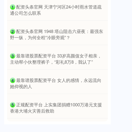
​配资头条官网 天津宁河区24小时雨水管道疏
1
通公司怎么联系
​配资头条官网 1948 塔山阻击六昼夜：最强东
2
野一纵，为何全程“冷眼旁观”？
创业板指
3563.12
+47.56
+1.35%
​最靠谱股票配资平台 33岁高颜值女子相亲，
3
主动帮小伙整理裤子，“彩礼8万8，我认了”
​最靠谱股票配资平台 女人的感情，永远流向
4
她仰视的人
基金指数
7242.10
+12.30
+0.17%
​正规配资平台 上实集团捐赠1000万港元支援
5
香港大埔火灾善后救助