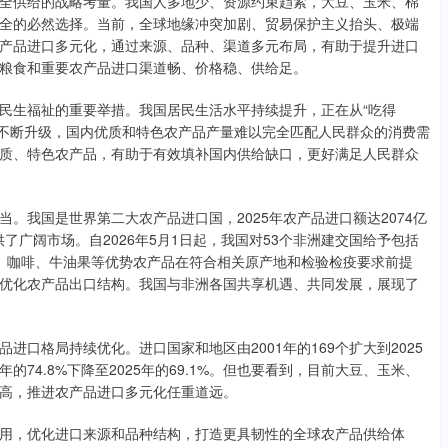
供给的战略考量。我国人多地少、资源约束趋紧，大豆、玉米、棉
全的必然选择。当前，全球地缘冲突加剧、贸易保护主义抬头、极端
产品进口多元化，通过来源、品种、渠道多元布局，有助于提升进口
粮食和重要农产品进口渠道畅、价格稳、供给足。
生福祉的重要举措。我国居民生活水平持续提升，正在从“吃得
结构不断升级，国内优质和特色农产品产量难以完全匹配人民群众的消费需
质、特色农产品，有助于有效填补国内供给缺口，更好满足人民群众
我国是世界第二大农产品进口国，2025年农产品进口额达2074亿
了广阔市场。自2026年5月1日起，我国对53个非洲建交国给予包括
可、咖啡、牛油果等优势农产品在符合相关原产地和检验检疫要求前提
优化农产品出口结构。我国与非洲各国共享机遇、共同发展，展现了
格局持续优化。进口国家和地区由2001年的169个扩大到2025
的74.8%下降至2025年的69.1%。但也要看到，目前大豆、玉米、
高，推进农产品进口多元化任重道远。
，优化进口来源和品种结构，打造更具韧性的全球农产品供给体